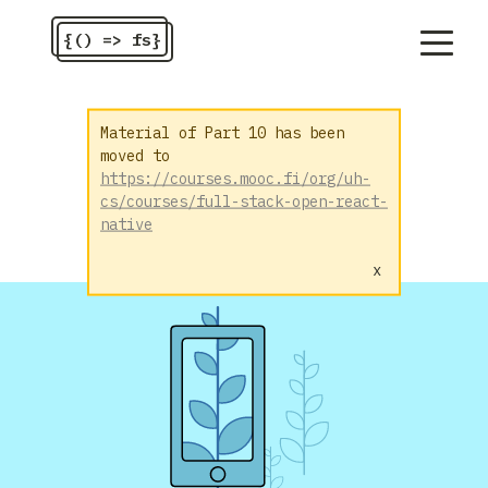
{() => fs}
Material of Part 10 has been
moved to
https://courses.mooc.fi/org/uh-
cs/courses/full-stack-open-react-
native
x